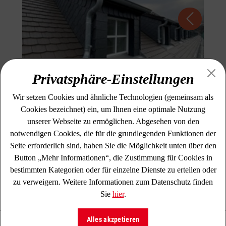
Privatsphäre-Einstellungen
Dachsanierung Landhaus
Wir setzen Cookies und ähnliche Technologien (gemeinsam als
Bildungsgut Schmochtitz
Cookies bezeichnet) ein, um Ihnen eine optimale Nutzung
unserer Webseite zu ermöglichen. Abgesehen von den
notwendigen Cookies, die für die grundlegenden Funktionen der
Hier haben wir 1200 qm Dachfläche mit neuen
Biberschwanzziegeln eingedeckt. Neben einigen
Seite erforderlich sind, haben Sie die Möglichkeit unten über den
Kehlen und Anschlüssen entstanden 24 Gauben,
Button „Mehr Informationen“, die Zustimmung für Cookies in
die mit Schiefer verkleidet wurden.
bestimmten Kategorien oder für einzelne Dienste zu erteilen oder
zu verweigern. Weitere Informationen zum Datenschutz finden
Sie
hier
.
Alles akzpetieren