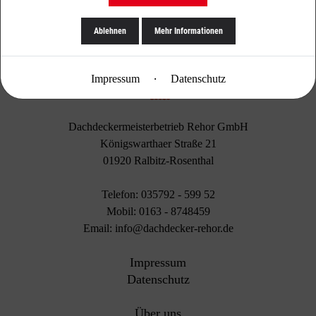
Ablehnen
Mehr Informationen
·
Impressum
Datenschutz
Dachdeckermeisterbetrieb Rehor GmbH
Königswarthaer Straße 21
01920 Ralbitz-Rosenthal
Telefon: 035792 - 599 52
Mobil: 0163 - 8748459
Email: info@dachdecker-rehor.de
Impressum
Datenschutz
Über uns