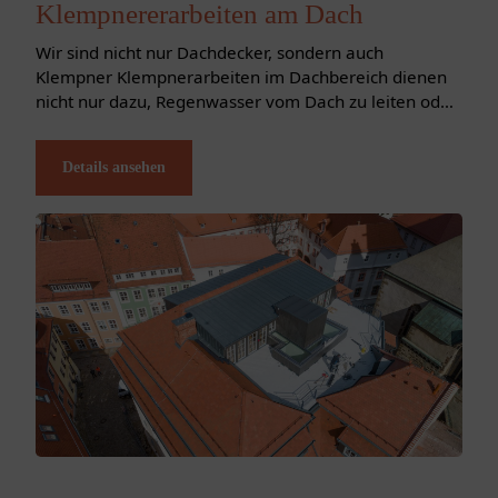
Klempnererarbeiten am Dach
Wir sind nicht nur Dachdecker, sondern auch
Klempner Klempnerarbeiten im Dachbereich dienen
nicht nur dazu, Regenwasser vom Dach zu leiten oder
Bauteile vor Feuchtigkeit zu schützen.
Klempnerarbeiten umfassen auch die Bearbeitung
Details ansehen
von Feinblechen aus Eisen oder...