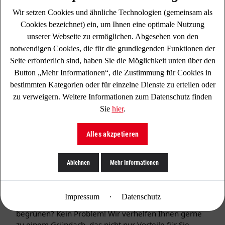
Wir setzen Cookies und ähnliche Technologien (gemeinsam als
Cookies bezeichnet) ein, um Ihnen eine optimale Nutzung
unserer Webseite zu ermöglichen. Abgesehen von den
notwendigen Cookies, die für die grundlegenden Funktionen der
Flachdach
Seite erforderlich sind, haben Sie die Möglichkeit unten über den
Modernes Flachdach mit optimaler Raumnutzung,
Button „Mehr Informationen“, die Zustimmung für Cookies in
Gestaltungsfreiheit und integrierter Solartechnik –
bestimmten Kategorien oder für einzelne Dienste zu erteilen oder
inklusive regelmäßiger Wartung.
zu verweigern. Weitere Informationen zum Datenschutz finden
Sie
hier
.
Details ansehen
Alles akzpetieren
Ablehnen
Mehr Informationen
Dachbegrünung / begrünte Dächer
·
Impressum
Datenschutz
Wir begrünen Ihr Dach Sie möchten Ihr Dach
begrünen? Kein Problem! Wir verhelfen Ihnen gerne
zu einem Gründach, das nicht nur Vorteile für Sie,